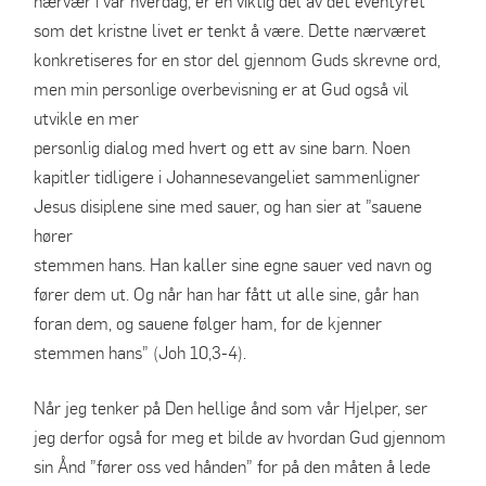
nærvær i vår hverdag, er en viktig del av det eventyret
som det kristne livet er tenkt å være. Dette nærværet
konkretiseres for en stor del gjennom Guds skrevne ord,
men min personlige overbevisning er at Gud også vil
utvikle en mer
personlig dialog med hvert og ett av sine barn. Noen
kapitler tidligere i Johannesevangeliet sammenligner
Jesus disiplene sine med sauer, og han sier at ”sauene
hører
stemmen hans. Han kaller sine egne sauer ved navn og
fører dem ut. Og når han har fått ut alle sine, går han
foran dem, og sauene følger ham, for de kjenner
stemmen hans” (Joh 10,3-4).
Når jeg tenker på Den hellige ånd som vår Hjelper, ser
jeg derfor også for meg et bilde av hvordan Gud gjennom
sin Ånd ”fører oss ved hånden” for på den måten å lede