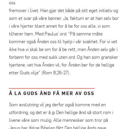
oss
fremover i livet. Han gjør det både på sitt eget initiativ og
som et svar på våre bønner. Ja, faktum er at han selv bor
i våre hjerter blant annet for å be for oss alle, vi som
tilhører ham. Med Paulus’ ord: ”På samme måte
kommer også Ånden oss til hjelp i vår svakhet. For vi vet
ikke hva vi skal be om for å be rett, men Ånden selv går i
forbønn for oss med sukk uten ord. Og han som gransker
hjertene, vet hva Ånden vil; for Ånden ber for de hellige
etter Guds vilje” (Rom 8,26-27).
Å LA GUDS ÅND FÅ MER AV OSS
Som avslutning vil jeg derfor også komme med en
utfordring, og det er å gi Den hellige ånd så stort rom i
livene våre som mulig. Alle mennesker som tror på
Jesus har ifølge Bibelen fått Den hellige ånds gave.