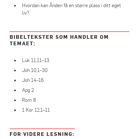
Hvordan kan Ånden få en større plass i ditt eget
liv?
BIBELTEKSTER SOM HANDLER OM
TEMAET:
Luk 11,11–13
Joh 10,1–30
Joh 14–16
Apg 2
Rom 8
1 Kor 12,1–11
FOR VIDERE LESNING: