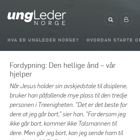
HVA ER UNGLEDER NORGE?
HVORDAN STARTE O
Fordypning: Den hellige ånd – vår
hjelper
Når Jesus holder sin avskjedstale til disiplene,
bruker han påfallende mye plass til den tredje
personen i Treenigheten. ”Det er det beste for
dere at jeg går bort,” sier han, ”For dersom jeg
ikke går bort, kommer ikke Talsmannen til
dere. Men går jeg bort, kan jeg sende ham til