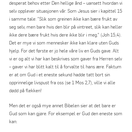
desperat behov etter Den hellige ånd – uansett hvordan vi
selv opplever situasjonen vår. Som Jesus sier i kapittel 15
i samme tale: ”Slik som greinen ikke kan bære frukt av
seg selv, men bare hvis den blir på vintreet, slik kan heller
ikke dere bære frukt hvis dere ikke blir i meg.” (Joh 15,4).
Det er mye vi som mennesker ikke kan klare uten Guds
hjelp. For det første er jo hele våre liv en Guds gave. Alt
vi er og alt vi har kan beskrives som gaver fra Herren selv
– gaver vi har blitt kalt til å forvalte til hans ære. Faktum
er at om Gud i et eneste sekund hadde tatt bort sin
opprinnelige livspust fra oss (se 1 Mos 2,7), ville vi alle
dødd på flekken!
Men det er også mye annet Bibelen sier at det bare er
Gud som kan gjøre. For eksempel er Gud den eneste som
kan: