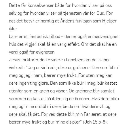
Dette får konsekvenser både for hvordan vi ser på oss
selv og for hvordan vi ser på tjenesten vår for Gud. For
det det betyr er nemlig at Åndens funksjon som Hjelper
ikke
bare er et fantastisk tilbud – den er også en nødvendighet
hvis det vi gjør skal få en varig effekt. Om det skal ha en
verdi også for evigheten.
Jesus forklarer dette videre i lignelsen om det sanne
vintreet: ”Jeg er vintreet, dere er greinene. Den som blir i
meg og jeg i ham, bærer mye frukt. For uten meg kan
dere ingen ting gjøre. Den som ikke blir i meg, blir kastet
utenfor som en grein og visner. Og greinene blir samlet
sammen og kastet på ilden, og de brenner. Hvis dere blir i
meg og mine ord blir i dere, be da om hva dere vil, og
dere skal få det. For ved dette blir min Far æret, at dere
bærer mye frukt og blir mine disipler” (Joh 15,5-8).