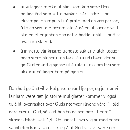
at vi legger merke til sånt som kan være Den
hellige ånd som stille hvisker i vårt indre – for
eksempel en impuls til å prate med en viss person,
å ta en viss telefonsamtale, å gå en litt annen vei til
skolen eller jobben enn det vi hadde tenkt… for å se
hva som skjer da.
å innrette vår kristne tjeneste slik at vi aldri legger
noen store planer uten først å ta tid i bønn, der vi
gir Gud en ærlig sjanse til å tale til oss om hva som
akkurat nå ligger ham på hjertet.
Den hellige ånd vil virkelig være vår Hjelper, og jo mer vi
lar ham være det, jo større muligheter kommer vi også
til å bli overrasket over Guds nærvær i livene våre. ”Hold
dere nær til Gud, så skal han holde seg nær til dere,”
skriver Jakob (Jak 4,8). Og uansett hva vi gjør med denne
sannheten kan vi være sikre på at Gud selv vil være der