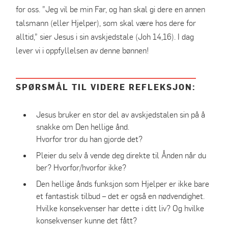
for oss. ”Jeg vil be min Far, og han skal gi dere en annen
talsmann (eller Hjelper), som skal være hos dere for
alltid,” sier Jesus i sin avskjedstale (Joh 14,16). I dag
lever vi i oppfyllelsen av denne bønnen!
SPØRSMÅL TIL VIDERE REFLEKSJON:
Jesus bruker en stor del av avskjedstalen sin på å
snakke om Den hellige ånd.
Hvorfor tror du han gjorde det?
Pleier du selv å vende deg direkte til Ånden når du
ber? Hvorfor/hvorfor ikke?
Den hellige ånds funksjon som Hjelper er ikke bare
et fantastisk tilbud – det er også en nødvendighet.
Hvilke konsekvenser har dette i ditt liv? Og hvilke
konsekvenser kunne det fått?