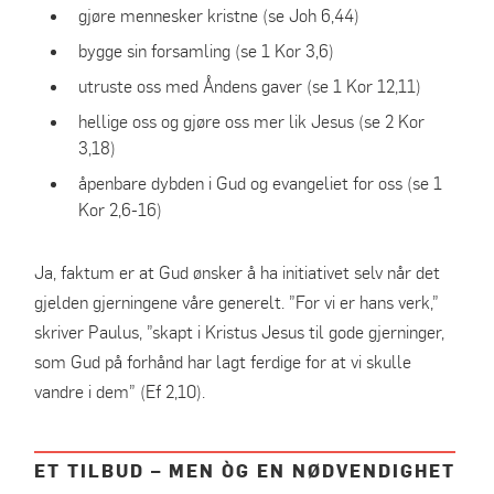
gjøre mennesker kristne (se Joh 6,44)
bygge sin forsamling (se 1 Kor 3,6)
utruste oss med Åndens gaver (se 1 Kor 12,11)
hellige oss og gjøre oss mer lik Jesus (se 2 Kor
3,18)
åpenbare dybden i Gud og evangeliet for oss (se 1
Kor 2,6-16)
Ja, faktum er at Gud ønsker å ha initiativet selv når det
gjelden gjerningene våre generelt. ”For vi er hans verk,”
skriver Paulus, ”skapt i Kristus Jesus til gode gjerninger,
som Gud på forhånd har lagt ferdige for at vi skulle
vandre i dem” (Ef 2,10).
ET TILBUD – MEN ÒG EN NØDVENDIGHET