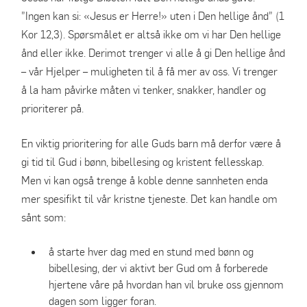
”Ingen kan si: «Jesus er Herre!» uten i Den hellige ånd” (1
Kor 12,3). Spørsmålet er altså ikke om vi har Den hellige
ånd eller ikke. Derimot trenger vi alle å gi Den hellige ånd
– vår Hjelper – muligheten til å få mer av oss. Vi trenger
å la ham påvirke måten vi tenker, snakker, handler og
prioriterer på.
En viktig prioritering for alle Guds barn må derfor være å
gi tid til Gud i bønn, bibellesing og kristent fellesskap.
Men vi kan også trenge å koble denne sannheten enda
mer spesifikt til vår kristne tjeneste. Det kan handle om
sånt som:
å starte hver dag med en stund med bønn og
bibellesing, der vi aktivt ber Gud om å forberede
hjertene våre på hvordan han vil bruke oss gjennom
dagen som ligger foran.