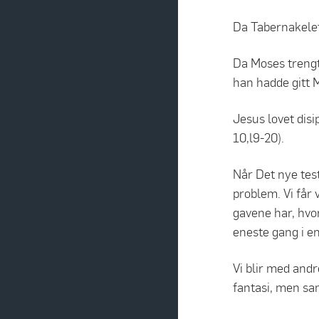
Da Tabernakelet
Da Moses treng
han hadde gitt M
Jesus lovet disi
10,l9-20).
Når Det nye test
problem. Vi får
gavene har, hvo
eneste gang i en
Vi blir med andre 
fantasi, men sa