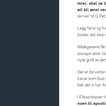
taler, skal se 
alt bli æret v
skriver til (1 Pe
Legg først og fr
holder det ikke
Nådegavene får 
posisjon eller t
nyte godt av dem
Det er
forvalte
kanal som Gud se
bak det vi har f
I Efeserbrevet f
noen til apostl