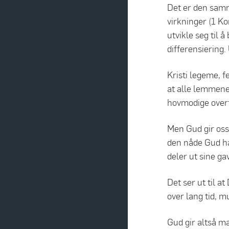
Det er den samme
virkninger (1 Ko
utvikle seg til a
differensiering. 
Kristi legeme, f
at alle lemmene
hovmodige overf
Men Gud gir oss 
den nåde Gud ha
deler ut sine gav
Det ser ut til a
over lang tid, mu
Gud gir altså m