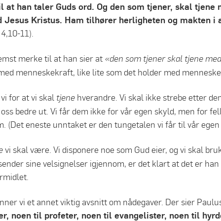
til at han taler Guds ord. Og den som tjener, skal tjene 
ed Jesus Kristus. Ham tilhører herligheten og makten i
t 4,10-11).
emst merke til at han sier at
«den som tjener skal tjene med
 med menneskekraft, like lite som det holder med menneskeli
vi for at vi skal
hverandre. Vi skal ikke strebe etter dem
tjene
a oss bedre ut. Vi får dem ikke for vår egen skyld, men for f
. (Det eneste unntaket er den tungetalen vi får til vår ege
vi skal være. Vi disponere noe som Gud eier, og vi skal bruk
re
nder sine velsignelser igjennom, er det klart at det er han
ormidlet.
inner vi et annet viktig avsnitt om nådegaver. Der sier Paulu
er, noen til profeter, noen til evangelister, noen til hyr