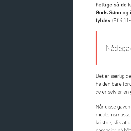
hellige så de 
Guds Sønn og i 
fylde»
(Ef 4,11-
Nådegave
Det er særlig d
ha den bare ford
de er selv er e
Når disse gaven
medlemsmasse som
kristne, slik at
passasjer på ba