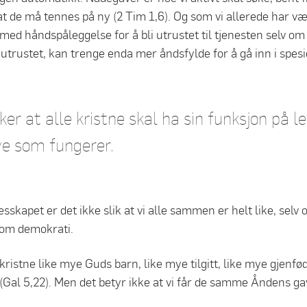
at de må tennes på ny (2 Tim 1,6). Og som vi allerede har vær
d håndspåleggelse for å bli utrustet til tjenesten selv om 
utrustet, kan trenge enda mer åndsfylde for å gå inn i spesi
er at alle kristne skal ha sin funksjon på 
ve som fungerer.
lesskapet er det ikke slik at vi alle sammen er helt like, selv
om demokrati.
 kristne like mye Guds barn, like mye tilgitt, like mye gjenfø
(Gal 5,22). Men det betyr ikke at vi får de samme Åndens ga