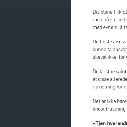
Disiplene fikk pa
men nå sto de f
med evne til å 
De fleste av oss
kunne ta ansvare
likevel ikke, f
De kristne valgt
at disse allered
utrustning for e
Det er ikke bare
åndsutrustning i
«Tjen hverandr