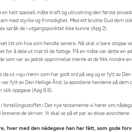
̊ en helt spesiell måte kraft og utrustning den første pinsed
ram med styrke og frimodighet. Med ett brukte Gud dem slik a
tale språk de i utgangspunktet ikke kunne (Apg 2).
 vet litt om hva som hendte senere. Nå skal vi bare stoppe v
t for å dele ut mat til de fattige. På en måte var dette en
or de som var av jødisk opprinnelse mente at de fikk mindre
e da ut «sju menn som har godt ord på seg og er fylt av Den 
e var fylt av Den Hellige Ånd, la apostlene hendene på dem 
n slik oppgave (Apg 6,6).
 i fortellingsstoffet i Det nye testamente vi hører om nåde
 brevene de skriver. Vi skal se på et par av disse avsnittene.
e, hver med den nådegave han har fått, som gode for