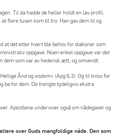
agen. Til da hadde de heller holdt en lav profil,
t flere tusen kom til tro. Han gav dem til og
ed at det etter hvert ble behov for diakoner som
 administrativ oppgave. Noen enkel oppgave var det
 enn dem som var av hedensk ætt, og omvendt.
Hellige Ånd og visdom» (Apg 6,3). Og til tross for
og ba for dem. De trengte tydeligvis ekstra
gaver. Apostlene underviser også om nådegaver og
valtere over Guds mangfoldige nåde. Den som