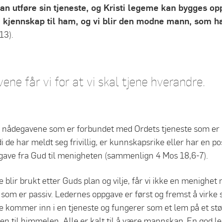
kan utføre sin tjeneste, og Kristi legeme kan bygges opp, 
kjennskap til ham, og vi blir den modne mann, som har n
13).
ne får vi for at vi skal tjene hverandre.
e nådegavene som er forbundet med Ordets tjeneste som er 
i de har meldt seg frivillig, er kunnskapsrike eller har en po
n gave fra Gud til menigheten (sammenlign 4 Mos 18,6-7).
e blir brukt etter Guds plan og vilje, får vi ikke en menighe
 er passiv. Ledernes oppgave er først og fremst å virke slik 
 de kommer inn i en tjeneste og fungerer som et lem på et stø
̊ten til himmelen. Alle er kalt til å være mannskap. En god