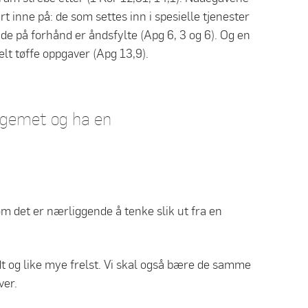
t inne på: de som settes inn i spesielle tjenester
de på forhånd er åndsfylte (Apg 6, 3 og 6). Og en
elt tøffe oppgaver (Apg 13,9).
legemet og ha en
 om det er nærliggende å tenke slik ut fra en
dt og like mye frelst. Vi skal også bære de samme
ver.