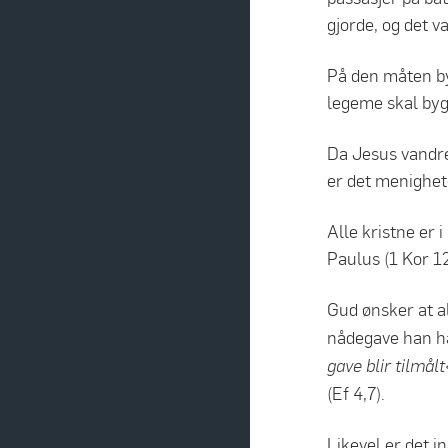
gjorde, og det v
På den måten b
legeme skal byg
Da Jesus vandret
er det menighet
Alle kristne er 
Paulus (1 Kor 12
Gud ønsker at a
nådegave han har
gave blir tilmålt
(Ef 4,7).
Likevel er det i