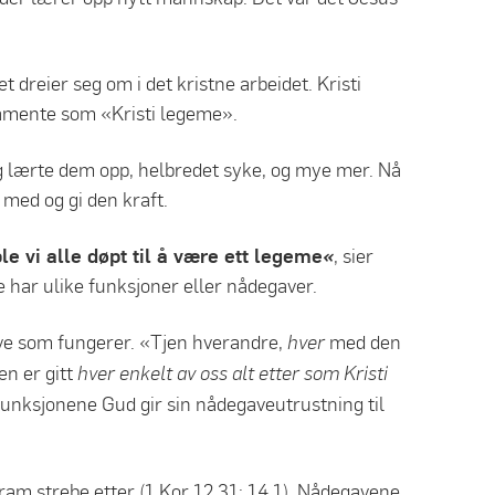
 dreier seg om i det kristne arbeidet. Kristi
tamente som «Kristi legeme».
g lærte dem opp, helbredet syke, og mye mer. Nå
med og gi den kraft.
le vi alle døpt til å være ett legeme
«
, sier
e har ulike funksjoner eller nådegaver.
gave som fungerer. «Tjen hverandre,
med den
hver
en er gitt
hver enkelt av oss alt etter som Kristi
e funksjonene Gud gir sin nådegaveutrustning til
fram strebe etter (1 Kor 12,31; 14,1). Nådegavene