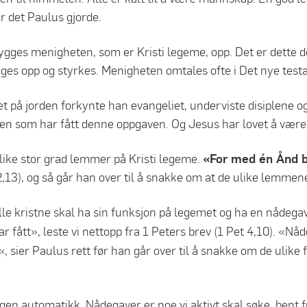
ar det Paulus gjorde.
ygges menigheten, som er Kristi legeme, opp. Det er dette det
ges opp og styrkes. Menigheten omtales ofte i Det nye tes
 på jorden forkynte han evangeliet, underviste disiplene o
en som har fått denne oppgaven. Og Jesus har lovet å være 
i like stor grad lemmer på Kristi legeme.
«For med én Ånd b
,13), og så går han over til å snakke om at de ulike lemmen
lle kristne skal ha sin funksjon på legemet og ha en nåde
 fått», leste vi nettopp fra 1 Peters brev (1 Pet 4,10). «Nåd
«, sier Paulus rett før han går over til å snakke om de ulik
ngen automatikk. Nådegaver er noe vi aktivt skal søke, bent 