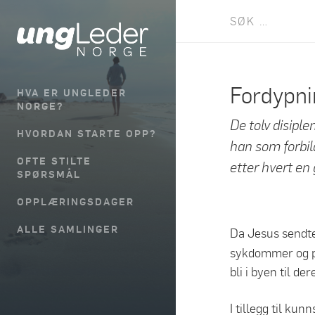
Søk
etter:
Fordypnin
HVA ER UNGLEDER
NORGE?
De tolv disip
HVORDAN STARTE OPP?
han som forbil
OFTE STILTE
etter hvert en 
SPØRSMÅL
OPPLÆRINGSDAGER
ALLE SAMLINGER
Da Jesus sendte 
sykdommer og pl
bli i byen til der
I tillegg til kun