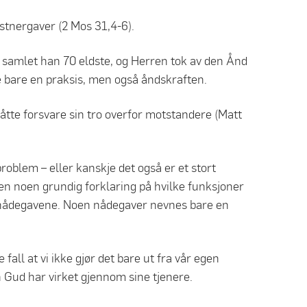
stnergaver (2 Mos 31,4-6).
mlet han 70 eldste, og Herren tok av den Ånd
e bare en praksis, men også åndskraften.
åtte forsvare sin tro overfor motstandere (Matt
problem – eller kanskje det også er et stort
lden noen grundig forklaring på hvilke funksjoner
 nådegavene. Noen nådegaver nevnes bare en
e fall at vi ikke gjør det bare ut fra vår egen
 Gud har virket gjennom sine tjenere.