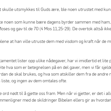
 skulle utsmykkes til Guds ære, ble noen utrustet med kun
te noen som kunne bære dagens byrder sammen med ham, sa
oses og gav til de 70 (4 Mos 11,25-29). De overtok altså ikk
plene at han ville utruste dem med visdom og kraft når de m
amentet lister opp ulike nådegaver, har vi imidlertid et lite 
 vite hva som er betegnelsen på en del gaver, men vi får sje
rdan de skal brukes, og hva som atskiller dem fra de andre
 liste, og ingen av dem omtales ofte.
ord nødt til å gjette oss fram. Men når vi gjetter, er det i all
mmenligner med de skildringer Bibelen ellers gir av hvordan