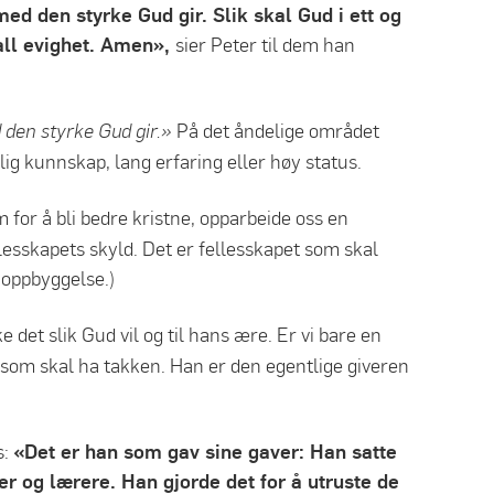
med den styrke Gud gir. Slik skal Gud i ett og
 all evighet. Amen»,
sier Peter til dem han
På det åndelige området
 den styrke Gud gir.»
g kunnskap, lang erfaring eller høy status.
 for å bli bedre kristne, opparbeide oss en
ellesskapets skyld. Det er fellesskapet som skal
n oppbyggelse.)
e det slik Gud vil og til hans ære. Er vi bare en
 som skal ha takken. Han er den egentlige giveren
s:
«Det er han som gav sine gaver: Han satte
der og lærere. Han gjorde det for å utruste de