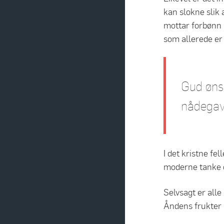
kan slokne slik 
mottar forbønn me
som allerede er 
Gud ønsk
nådega
I det kristne fel
moderne tanke 
Selvsagt er alle
Åndens frukter 