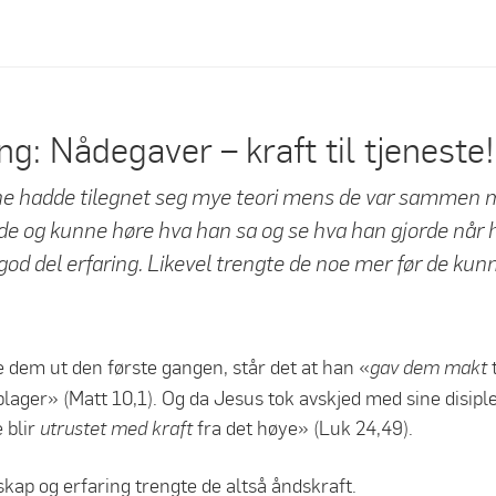
g: Nådegaver – kraft til tjeneste!
lene hadde tilegnet seg mye teori mens de var sammen
de og kunne høre hva han sa og se hva han gjorde når
god del erfaring. Likevel trengte de noe mer før de kunn
dem ut den første gangen, står det at han «
gav dem makt
ager» (Matt 10,1). Og da Jesus tok avskjed med sine disiple
e blir
fra det høye» (Luk 24,49).
utrustet med kraft
nskap og erfaring trengte de altså åndskraft.