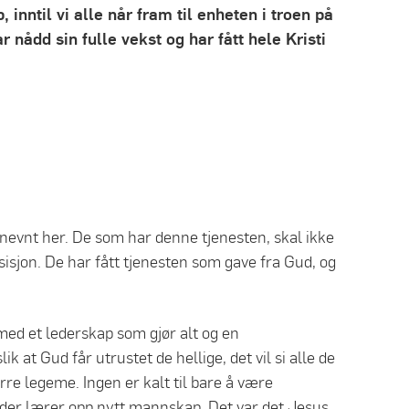
inntil vi alle når fram til enheten i troen på
ådd sin fulle vekst og har fått hele Kristi
nevnt her. De som har denne tjenesten, skal ikke
sisjon. De har fått tjenesten som gave fra Gud, og
t med et lederskap som gjør alt og en
at Gud får utrustet de hellige, det vil si alle de
rre legeme. Ingen er kalt til bare å være
 leder lærer opp nytt mannskap. Det var det Jesus