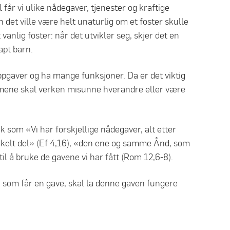
år vi ulike nådegaver, tjenester og kraftige
 det ville være helt unaturlig om et foster skulle
vanlig foster: når det utvikler seg, skjer det en
kapt barn.
oppgaver og ha mange funksjoner. Da er det viktig
emmene skal verken misunne hverandre eller være
k som «Vi har forskjellige nådegaver, alt etter
nkelt del» (Ef 4,16), «den ene og samme Ånd, som
 til å bruke de gavene vi har fått (Rom 12,6-8).
n som får en gave, skal la denne gaven fungere