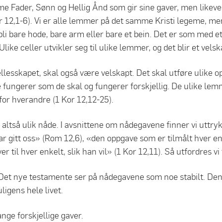
 Fader, Sønn og Hellig Ånd som gir sine gaver, men likevel f
r 12,1-6). Vi er alle lemmer på det samme Kristi legeme, men
̊ bli bare hode, bare arm eller bare et bein. Det er som med et 
Ulike celler utvikler seg til ulike lemmer, og det blir et vels
ellesskapet, skal også være velskapt. Det skal utføre ulike 
 fungerer som de skal og fungerer forskjellig. De ulike l
or hverandre (1 Kor 12,12-25).
altså ulik nåde. I avsnittene om nådegavene finner vi uttryk
r gitt oss» (Rom 12,6), «den oppgave som er tilmålt hver e
er til hver enkelt, slik han vil» (1 Kor 12,11). Så utfordres vi
t Det nye testamente ser på nådegavene som noe stabilt. De
ligens hele livet.
ange forskjellige gaver.